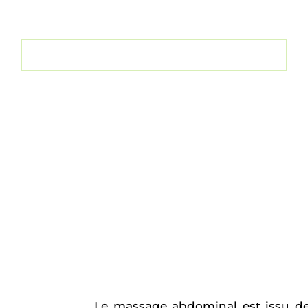
Découvrir le massage abdominal
Le massage abdominal est issu de