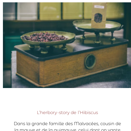
L’herbory-story de l’Hibiscus
Dans la grande famille des Malvacées, cousin de
la mauve et de la guimauve, celui dont on vante